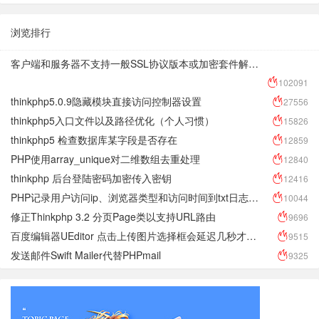
浏览排行
客户端和服务器不支持一般SSL协议版本或加密套件解决方法
102091
thinkphp5.0.9隐藏模块直接访问控制器设置
27556
thinkphp5入口文件以及路径优化（个人习惯）
15826
thinkphp5 检查数据库某字段是否存在
12859
PHP使用array_unique对二维数组去重处理
12840
thinkphp 后台登陆密码加密传入密钥
12416
PHP记录用户访问ip、浏览器类型和访问时间到txt日志文件
10044
修正Thinkphp 3.2 分页Page类以支持URL路由
9696
百度编辑器UEditor 点击上传图片选择框会延迟几秒才会显示 反应很慢
9515
发送邮件Swift Mailer代替PHPmail
9325