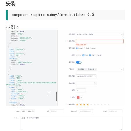
安装
composer require xaboy/form-builder:~2.0
示例：