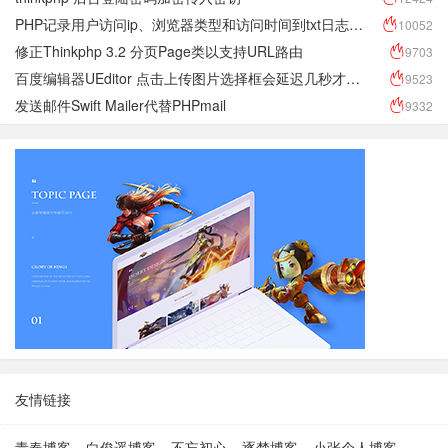
PHP记录用户访问ip、浏览器类型和访问时间到txt日志文件
10052
修正Thinkphp 3.2 分页Page类以支持URL路由
9703
百度编辑器UEditor 点击上传图片选择框会延迟几秒才会显示 反应很慢
9523
发送邮件Swift Mailer代替PHPmail
9332
友情链接
青春博客
白俊遥博客
不忘初心
逐梦博客
小张个人博客