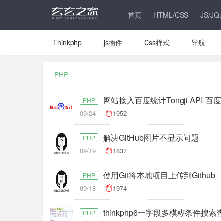
首页
HTML/CSS
JS/JQ
Thinkphp
js插件
Css样式
导航
PHP
网站接入百度统计Tongji API-
PHP
09/24
1952
解决GitHub图片不显示问题
PHP
09/19
1837
使用Git将本地项目上传到Github
PHP
09/18
1974
thinkphp6一字段多模糊条件搜索
PHP