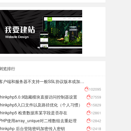
浏览排行
客户端和服务器不支持一般SSL协议版本或加密套件解决方法
102095
thinkphp5.0.9隐藏模块直接访问控制器设置
27559
thinkphp5入口文件以及路径优化（个人习惯）
15829
thinkphp5 检查数据库某字段是否存在
12861
PHP使用array_unique对二维数组去重处理
12842
thinkphp 后台登陆密码加密传入密钥
12418