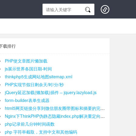
下载排行
PHP使文章图片懒加载
js展示世界各国日期-时间
thinkphp5生成网站地图sitemap.xml
PHP实现节假日剩余天/时/分/秒
jQuery延迟加载(懒加载)插件 – jquery.lazyload.js
form-builder表单生成器
html5网页链接分享到微信朋友圈带图标和摘要的完美解决方法
Nginx下ThinkPHP伪静态隐藏index.php解决重定向次数过多
php记录前几分钟时间函数
php 字符串截取，支持中文和其他编码