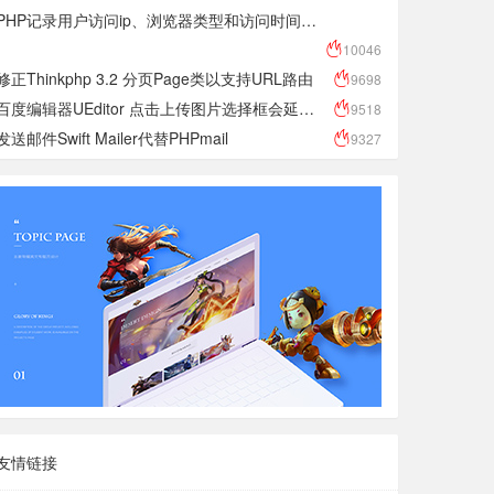
PHP记录用户访问ip、浏览器类型和访问时间到txt日志文件
10046
修正Thinkphp 3.2 分页Page类以支持URL路由
9698
百度编辑器UEditor 点击上传图片选择框会延迟几秒才会显示 反应很慢
9518
发送邮件Swift Mailer代替PHPmail
9327
友情链接